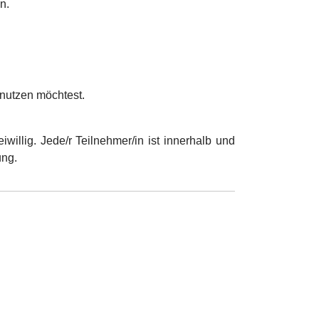
n.
nutzen möchtest.
illig. Jede/r Teilnehmer/in ist innerhalb und
ung.