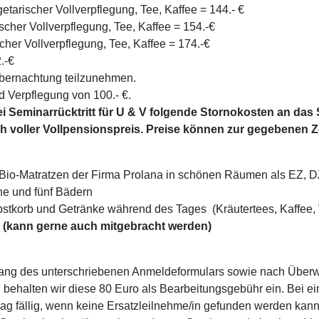
tarischer Vollverpflegung, Tee, Kaffee = 144.- €
cher Vollverpflegung, Tee, Kaffee = 154.-€
her Vollverpflegung, Tee, Kaffee = 174.-€
.-€
 Übernachtung teilzunehmen.
 Verpflegung von 100.- €.
ei Seminarrücktritt für U & V folgende Stornokosten an das
voller Vollpensionspreis. Preise können zur gegebenen Zei
 Bio-Matratzen der Firma Prolana in schönen Räumen als EZ, D
he und fünf Bädern
Obstkorb und Getränke während des Tages (Kräutertees, Kaffee,
 (kann gerne auch mitgebracht werden)
ang des unterschriebenen Anmeldeformulars sowie nach Überw
g behalten wir diese 80 Euro als Bearbeitungsgebühr ein. Bei ei
g fällig, wenn keine Ersatzleilnehme/in gefunden werden kan