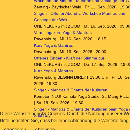
Wochenende Singen - Mantras und Gesänge der We
Zenting - Bayrischer Wald | Fr. 11. Sep. 2026 | 19:3
Singen - Offener Abend v. Workshop Mantras und
Gesänge der Welt
ONLINEKURS mit ZOOM | Mi. 16. Sep. 2026 | 09:0
Vormittagskurs Yoga & Mantras
Ravensburg | Mi. 16. Sep. 2026 | 18:15
Kurs Yoga & Mantras
Ravensburg | Mi. 16. Sep. 2026 | 20:00
Offenes Singen - Kraft der Stimme pur
ONLINEKURS mit ZOOM | Do. 17. Sep. 2026 | 19:0
Kurs Yoga & Mantras
Ravensburg BEGINN DIREKT 19.30 Uhr | Fr. 18. Se
2026 | 19:30
Singen - Mantras & Chants der Kulturen
Kempten NEU! Kamala Yoga Studio, St. Mang-Platz
| Sa. 19. Sep. 2026 | 19:30
Singen - Mantras & Chants der Kulturen beim Yoga 
Diese Website benutzt Cookies. Durch die Nutzung unserer We
Soul Day
Bitte beachten Sie, dass bei einer Ablehnung die Weiterleitung
Azeptieren
Ablehnen