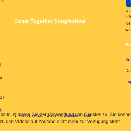
lt
0
Um
in
Come Together Songfestival
lö
0
we
Kr
Ko
0
Da
p.
Im
 17
&
bsite, stimmen Sie der Verwendung von Cookies zu. Sie können
+49751 794277
info@kraftderstimme.de
 zu den Videos auf Youtube nicht mehr zur Verfügung steht.