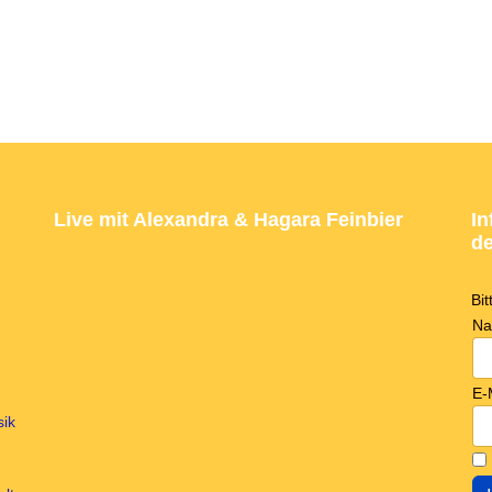
Live mit Alexandra & Hagara Feinbier
In
de
Bi
N
E-
sik