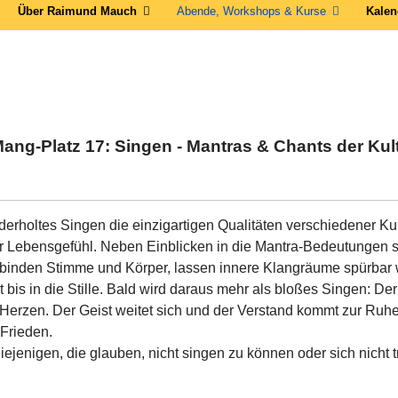
Über Raimund Mauch
Abende, Workshops & Kurse
Kalen
ang-Platz 17: Singen - Mantras & Chants der Kul
erholtes Singen die einzigartigen Qualitäten verschiedener Ku
r Lebensgefühl. Neben Einblicken in die Mantra-Bedeutungen st
inden Stimme und Körper, lassen innere Klangräume spürbar w
t bis in die Stille. Bald wird daraus mehr als bloßes Singen: De
Herzen. Der Geist weitet sich und der Verstand kommt zur Ruhe
 Frieden.
iejenigen, die glauben, nicht singen zu können oder sich nicht 