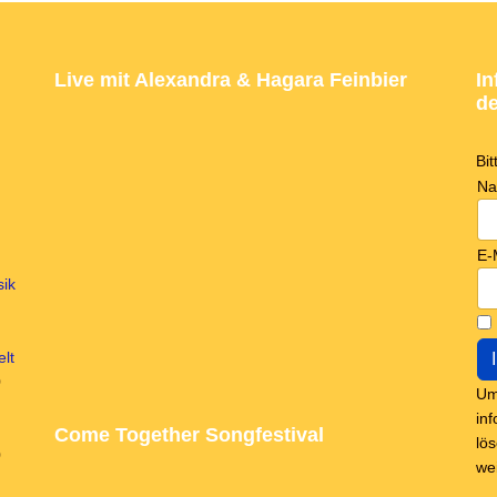
Live mit Alexandra & Hagara Feinbier
In
de
Bi
N
E-
sik
lt
0
Um
in
Come Together Songfestival
lö
0
we