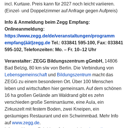
incl. Kurtaxe. Preis kann für 2027 noch leicht variieren.
(Einzel- und Doppelzimmer auf Anfrage gegen Aufpreis)
Info & Anmeldung beim Zegg Empfang:
Onlineanmeldung:
https://www.zegg.de/de/veranstaltungen/programm
empfang(äät)zegg.de
Tel.: 033841 595-100, Fax: 033841
595-102, Telefonzeiten: Mo. – Fr. 10–12 Uhr
Veranstalter: ZEGG Bildungszentrum gGmbH,
14806
Bad Belzig, 80 km s/w von Berlin. Die Verbindung von
Lebensgemeinschaft
und
Bildungszentrum
macht das
ZEGG zu einem besonderen Ort. Über 100 Menschen
leben und wirtschaften hier gemeinsam. Auf dem schönen
16 ha großen Gelände am Waldrand gibt es zehn
verschieden große Seminarräume, eine Aula, ein
Zirkuszelt mit festem Boden, zwei Kneipen, ein
geräumiges Restaurant und ein Schwimmbad. Mehr Info
auf
www.zegg.de
.