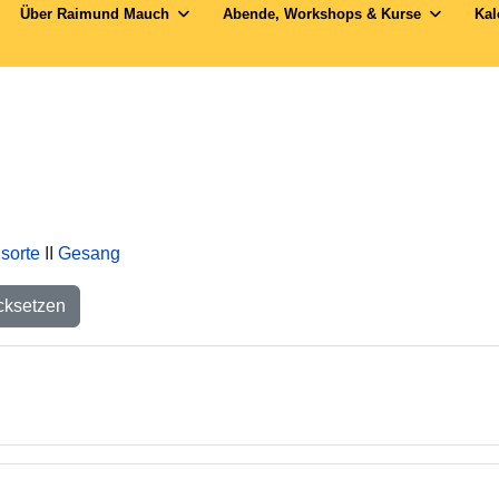
Über Raimund Mauch
Abende, Workshops & Kurse
Kal
sorte
II
Gesang
rwenden, um nach einer Weblink-ID zu suchen.
cksetzen