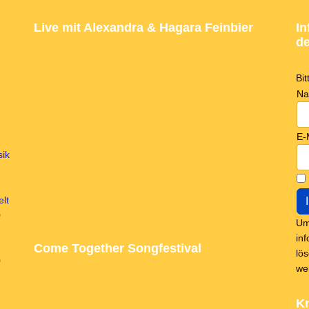
Live mit Alexandra & Hagara Feinbier
In
de
Bi
N
E-
sik
lt
0
Um
in
Come Together Songfestival
lö
0
we
Kr