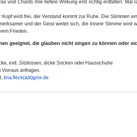
d Chants ihre tiefere Wirkung erst richtig entfalten. Mal lau
 Kopf wird frei, der Verstand kommt zur Ruhe. Die Stimmen er
rksamer und der Geist weitet sich, die Innere Stimme wird wi
erem Frieden.
n geeignet, die glauben nicht singen zu können oder sich 
ke, evtl. Sitzkissen, dicke Socken oder Hausschuhe
m Vorraus anfragen.
4,
tina.fleck(äät)gmx.de