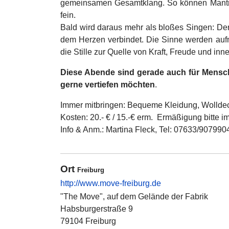
gemeinsamen Gesamtklang. So können Mantras un
fein.
Bald wird daraus mehr als bloßes Singen: Der
dem Herzen verbindet. Die Sinne werden aufme
die Stille zur Quelle von Kraft, Freude und inn
Diese Abende sind gerade auch für Mensche
gerne vertiefen möchten
.
Immer mitbringen: Bequeme Kleidung, Wolldec
Kosten: 20.- € / 15.-€ erm. Ermäßigung bitte i
Info & Anm.: Martina Fleck, Tel: 07633/907990
Ort
Freiburg
http://www.move-freiburg.de
"The Move", auf dem Gelände der Fabrik
Habsburgerstraße 9
79104 Freiburg