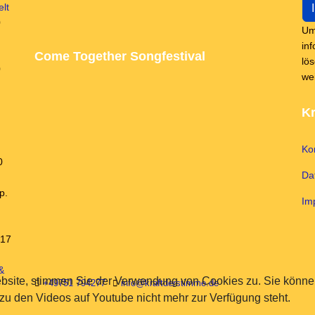
lt
0
Um
in
Come Together Songfestival
lö
0
we
Kr
Ko
0
Da
p.
Im
 17
&
bsite, stimmen Sie der Verwendung von Cookies zu. Sie können
+49751 794277
info@kraftderstimme.de
 zu den Videos auf Youtube nicht mehr zur Verfügung steht.