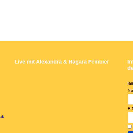
Live mit Alexandra & Hagara Feinbier
In
de
Bi
N
E-
sik