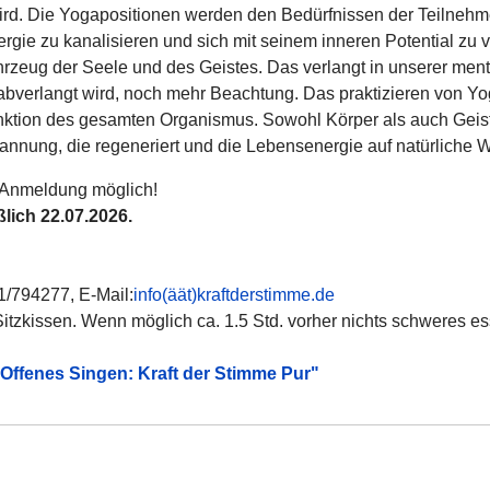
wird. Die Yogapositionen werden den Bedürfnissen der Teilnehme
rgie zu kanalisieren und sich mit seinem inneren Potential zu 
ahrzeug der Seele und
des Geistes. Das verlangt in unserer ment
bverlangt wird, noch mehr Beachtung. Das praktizieren von Yo
nktion des gesamten Organismus. Sowohl Körper als auch Gei
nnung, die regeneriert und die Lebensenergie auf natürliche W
t Anmeldung möglich!
ßlich 22.07.2026.
/794277, E-Mail:
info(äät)kraftderstimme.de
Sitzkissen. Wenn möglich ca. 1.5 Std. vorher nichts schweres e
Offenes Singen: Kraft der Stimme Pur"