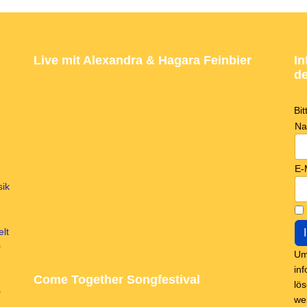
Live mit Alexandra & Hagara Feinbier
In
de
Bi
N
E-
sik
lt
0
Um
in
Come Together Songfestival
lö
0
we