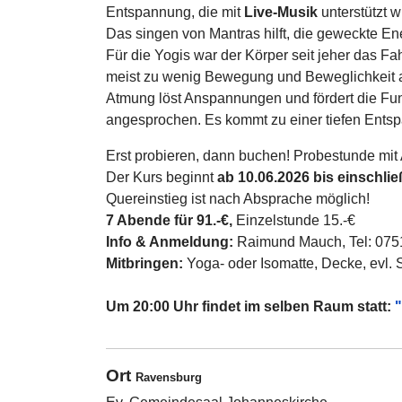
Entspannung, die mit
Live-Musik
unterstützt 
Das singen von Mantras hilft, die geweckte Ene
Für die Yogis war der Körper seit jeher das F
meist zu wenig Bewegung und Beweglichkeit a
Atmung löst Anspannungen und fördert die Fu
angesprochen. Es kommt zu einer tiefen Entspa
Erst probieren, dann buchen! Probestunde mi
Der Kurs beginnt
ab 10.06.2026 bis einschlie
Quereinstieg ist nach Absprache möglich!
7 Abende für 91.-€,
Einzelstunde 15.-€
Info & Anmeldung:
Raimund Mauch, Tel: 0751
Mitbringen:
Yoga- oder Isomatte, Decke, evl. 
Um 20:00 Uhr findet im selben Raum statt:
"
Ort
Ravensburg