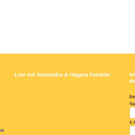
Live mit Alexandra & Hagara Feinbier
In
de
Bi
N
E-
sik