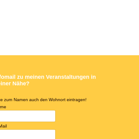
fomail zu meinen Veranstaltungen in
iner Nähe?
tte zum Namen auch den Wohnort eintragen!
ame
Mail