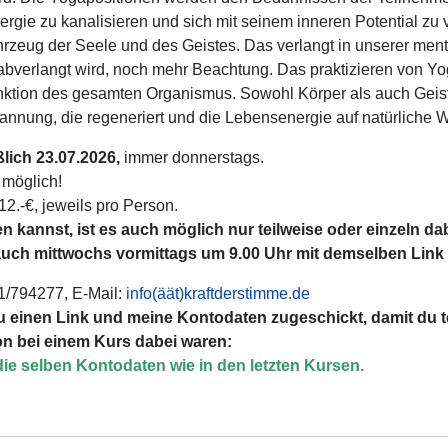
ergie zu kanalisieren und sich mit seinem inneren Potential zu 
ahrzeug der Seele und
des Geistes. Das verlangt in unserer ment
bverlangt wird, noch mehr Beachtung. Das praktizieren von Yo
nktion des gesamten Organismus. Sowohl Körper als auch Gei
nnung, die regeneriert und die Lebensenergie auf natürliche W
lich 23.07.2026,
immer donnerstags.
 möglich!
12.-€, jeweils pro Person.
 kannst, ist es auch möglich nur teilweise oder einzeln dab
auch mittwochs vormittags um 9.00 Uhr mit demselben Link 
1/794277, E-Mail:
info(äät)kraftderstimme.de
 einen Link und meine Kontodaten zugeschickt, damit du 
on bei einem Kurs dabei waren:
e selben Kontodaten wie in den letzten Kursen.