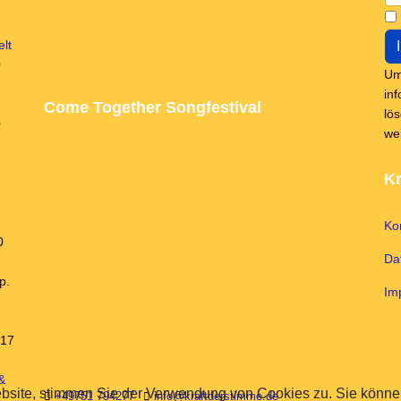
lt
0
Um
in
Come Together Songfestival
lö
0
we
Kr
Ko
0
Da
p.
Im
 17
&
bsite, stimmen Sie der Verwendung von Cookies zu. Sie können
+49751 794277
info@kraftderstimme.de