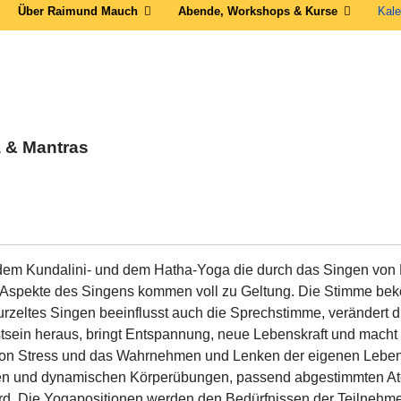
Über Raimund Mauch
Abende, Workshops & Kurse
Kale
 & Mantras
 dem Kundalini- und dem Hatha-Yoga die durch das Singen von M
n Aspekte des Singens kommen voll zu Geltung. Die Stimme be
rzeltes Singen beeinflusst auch die Sprechstimme, verändert 
tsein heraus, bringt Entspannung, neue Lebenskraft und macht
u von Stress und das Wahrnehmen und Lenken der eigenen Lebe
en und dynamischen Körperübungen, passend abgestimmten Ate
ird. Die Yogapositionen werden den Bedürfnissen der Teilnehmer