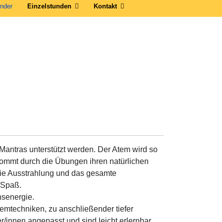
nder
Einzelstunden
Kontakt
antras unterstützt werden. Der Atem wird so
kommt durch die Übungen ihren natürlichen
die Ausstrahlung und das gesamte
 Spaß.
nsenergie.
mtechniken, zu anschließender tiefer
/innen angepasst und sind leicht erlernbar.