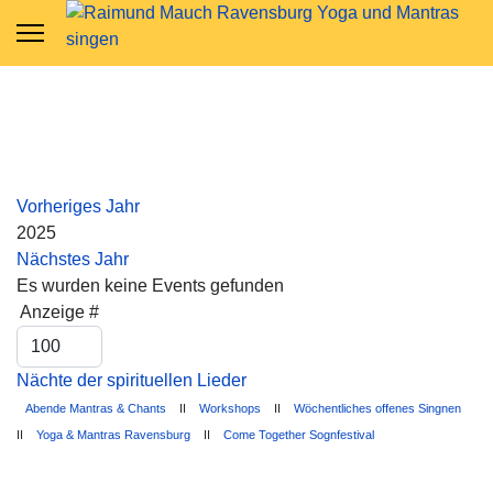
Vorheriges Jahr
2025
Nächstes Jahr
Es wurden keine Events gefunden
Limite der Paginierungsliste
Anzeige #
Nächte der spirituellen Lieder
Abende Mantras & Chants
II
Workshops
II
Wöchentliches offenes Singnen
II
Yoga & Mantras Ravensburg
II
Come Together Sognfestival