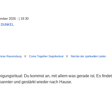
ember 2026 - | 19:30
NS DUNKEL
ntras Ravensburg
II
Come Together Sognfestival
II
Nächte der spirituellen Lieder
igungsritual: Du kommst an, mit allem was gerade ist. Es fin
spannter und gestärkt wieder nach Hause.