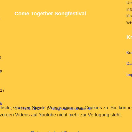
Um
in
Come Together Songfestival
lö
0
we
Kr
Ko
0
Da
p.
Im
 17
&
bsite, stimmen Sie der Verwendung von Cookies zu. Sie können
+49751 794277
info@kraftderstimme.de
 zu den Videos auf Youtube nicht mehr zur Verfügung steht.