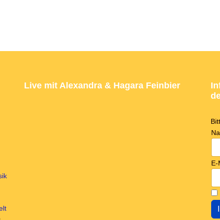
Live mit Alexandra & Hagara Feinbier
In
de
Bi
N
E-
sik
lt
0