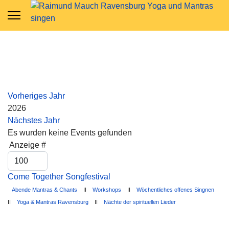
Vorheriges Jahr
2026
Nächstes Jahr
Es wurden keine Events gefunden
Limite der Paginierungsliste
Anzeige #
Come Together Songfestival
Abende Mantras & Chants
II
Workshops
II
Wöchentliches offenes Singnen
II
Yoga & Mantras Ravensburg
II
Nächte der spirituellen Lieder