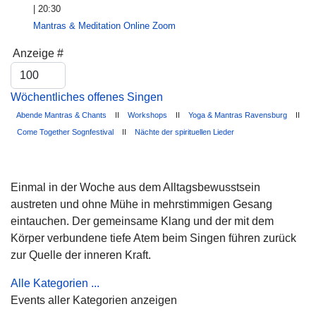
| 20:30
Mantras & Meditation Online Zoom
Limite der Paginierungsliste
Anzeige #
Wöchentliches offenes Singen
Abende Mantras & Chants
II
Workshops
II
Yoga & Mantras Ravensburg
II
Come Together Sognfestival
II
Nächte der spirituellen Lieder
Einmal in der Woche aus dem Alltagsbewusstsein
austreten und ohne Mühe in mehrstimmigen Gesang
eintauchen. Der gemeinsame Klang und der mit dem
Körper verbundene tiefe Atem beim Singen führen zurück
zur Quelle der inneren Kraft.
Alle Kategorien ...
Events aller Kategorien anzeigen